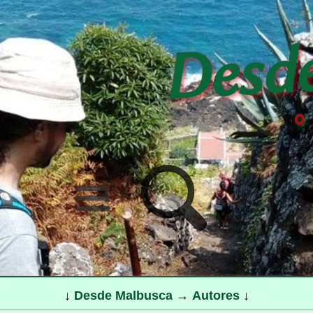
↓
Desde Malbusca
→
Autores
↓