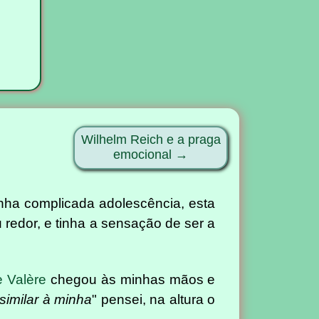
l
Wilhelm Reich e a praga
emocional →
nha complicada adolescência, esta
redor, e tinha a sensação de ser a
e Valère
chegou às minhas mãos e
similar à minha
" pensei, na altura o